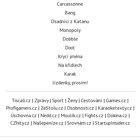
Carcassonne
Bang
Osadníci z Katanu
Monopoly
Dobble
Dixit
Krycí jména
Na křídlech
Karak
Jízdenky, prosím!
Tiscali.cz
|
Zprávy
|
Sport
|
Ženy
|
Cestování
|
Games.cz
|
Profigamers.cz
|
ZeStolu.cz
|
Osobnosti.cz
|
Karaoketexty.cz
|
Úschovna.cz
|
Nedd.cz
|
Moulík.cz
|
Fights.cz
|
Dokina.cz
|
CZhity.cz
|
Našepeníze.cz
|
Srovnám.cz
|
StartupInsider.cz