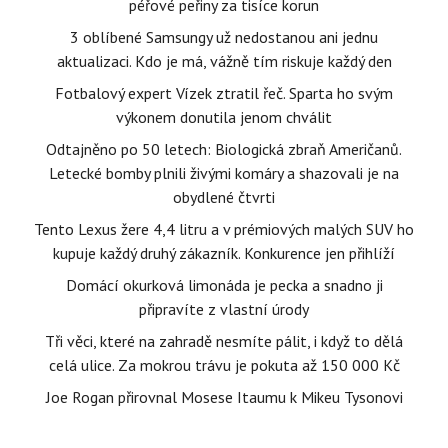
péřové peřiny za tisíce korun
3 oblíbené Samsungy už nedostanou ani jednu
aktualizaci. Kdo je má, vážně tím riskuje každý den
Fotbalový expert Vízek ztratil řeč. Sparta ho svým
výkonem donutila jenom chválit
Odtajněno po 50 letech: Biologická zbraň Američanů.
Letecké bomby plnili živými komáry a shazovali je na
obydlené čtvrti
Tento Lexus žere 4,4 litru a v prémiových malých SUV ho
kupuje každý druhý zákazník. Konkurence jen přihlíží
Domácí okurková limonáda je pecka a snadno ji
připravíte z vlastní úrody
Tři věci, které na zahradě nesmíte pálit, i když to dělá
celá ulice. Za mokrou trávu je pokuta až 150 000 Kč
Joe Rogan přirovnal Mosese Itaumu k Mikeu Tysonovi