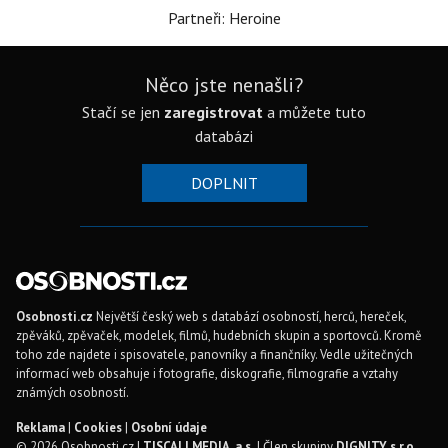
Partneři: Heroine
Něco jste nenašli?
Stačí se jen
zaregistrovat
a můžete tuto
databázi
DOPLNIT
Osobnosti.cz
Největší český web s databází osobností, herců, hereček,
zpěváků, zpěvaček, modelek, filmů, hudebních skupin a sportovců. Kromě
toho zde najdete i spisovatele, panovníky a finančníky. Vedle užitečných
informací web obsahuje i fotografie, diskografie, filmografie a vztahy
známých osobností.
Reklama
|
Cookies
|
Osobní údaje
© 2026 Osobnosti.cz |
TISCALI MEDIA, a.s.
| Člen skupiny
DIGNITY, s.r.o.