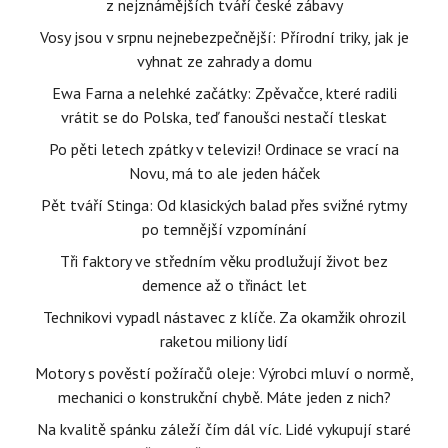
z nejznámějších tváří české zábavy
Vosy jsou v srpnu nejnebezpečnější: Přírodní triky, jak je
vyhnat ze zahrady a domu
Ewa Farna a nelehké začátky: Zpěvačce, které radili
vrátit se do Polska, teď fanoušci nestačí tleskat
Po pěti letech zpátky v televizi! Ordinace se vrací na
Novu, má to ale jeden háček
Pět tváří Stinga: Od klasických balad přes svižné rytmy
po temnější vzpomínání
Tři faktory ve středním věku prodlužují život bez
demence až o třináct let
Technikovi vypadl nástavec z klíče. Za okamžik ohrozil
raketou miliony lidí
Motory s pověstí požíračů oleje: Výrobci mluví o normě,
mechanici o konstrukční chybě. Máte jeden z nich?
Na kvalitě spánku záleží čím dál víc. Lidé vykupují staré