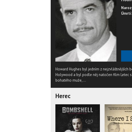
Naroz
Úmrtí:
Howard Hughes byl jedním z nejzvláštnějších boh
Holywood a byl podle něj natočen film Letec s
bohatého muže,...
Herec