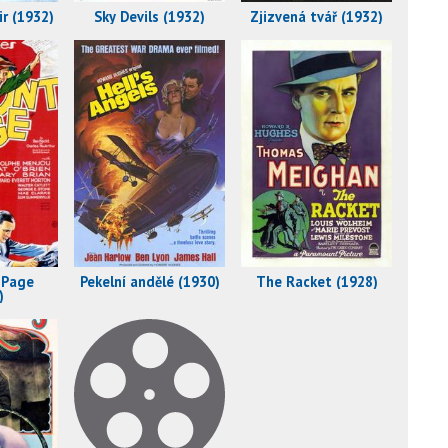
ir (1932)
Sky Devils (1932)
Zjizvená tvář (1932)
 Page
Pekelní andělé (1930)
The Racket (1928)
)