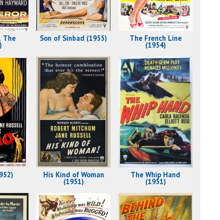
, The
Son of Sinbad (1955)
The French Line
)
(1954)
952)
His Kind of Woman
The Whip Hand
(1951)
(1951)