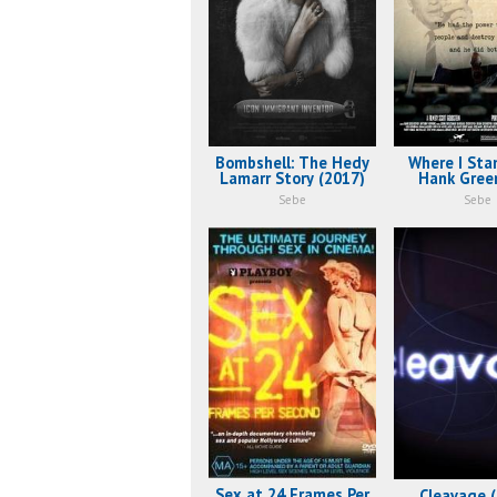
Bombshell: The Hedy
Where I Sta
Lamarr Story (2017)
Hank Gree
Story (2
Sebe
Sebe
Sex at 24 Frames Per
Cleavage 