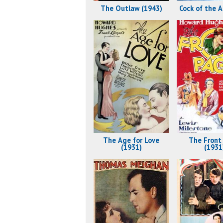
The Outlaw (1943)
Cock of the A
The Age for Love
The Front
(1931)
(1931