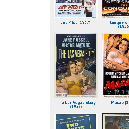
Jet Pilot (1957)
Conqueror
(1956
The Las Vegas Story
Macao (1
(1952)