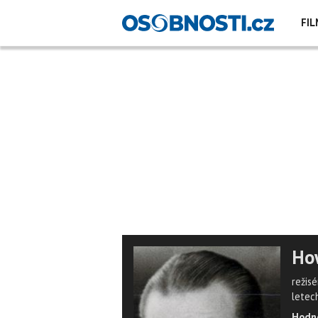
FIL
Ho
režisé
letec
Hodno