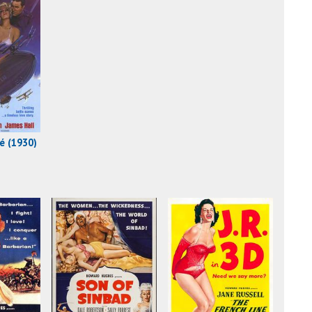
é (1930)