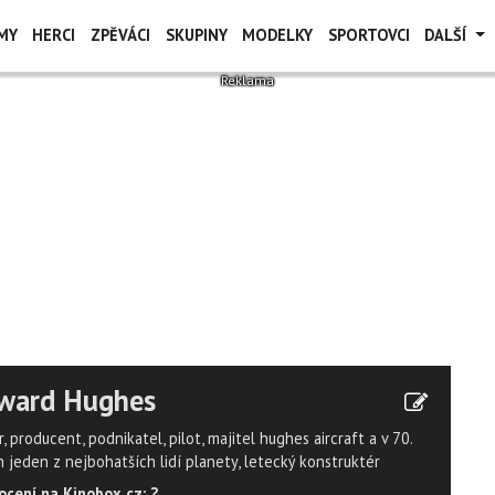
MY
HERCI
ZPĚVÁCI
SKUPINY
MODELKY
SPORTOVCI
DALŠÍ
ward Hughes
r, producent, podnikatel, pilot, majitel hughes aircraft a v 70.
h jeden z nejbohatších lidí planety, letecký konstruktér
cení na Kinobox.cz: ?