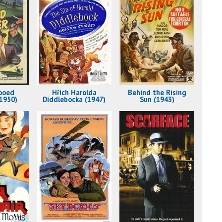
ooed
Hřích Harolda
Behind the Rising
1950)
Diddlebocka (1947)
Sun (1943)