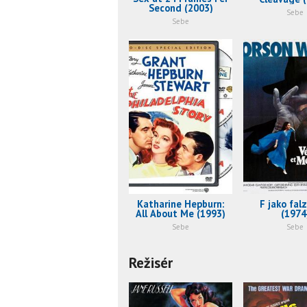
Second (2003)
Sebe
Sebe
Katharine Hepburn:
F jako falz
All About Me (1993)
(1974
Sebe
Sebe
Režisér