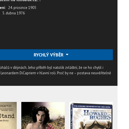
ení:
24. prosince 1905
5. dubna 1976
RYCHLÝ VÝBĚR
áčů v dějinách. Jeho příběh byl natolik zvláštní, že se ho chytil i
 Leonardem DiCapriem v hlavní roli. Proč by ne – postava neuvěřitelně