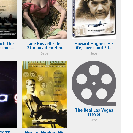
nd: The
Jane Russell - Der
Howard Hughes: His
nspun
Star aus dem Heu
Life, Loves and Films
008)
(2006)
(2004)
Sebe
Sebe
The Real Las Vegas
(1996)
Sebe
(2002)
Howard Hughes: His