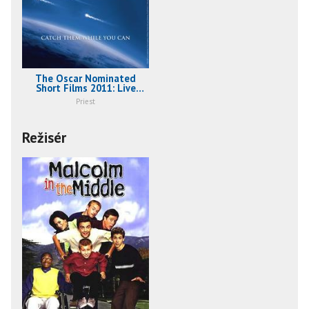
The Oscar Nominated
Short Films 2011: Live
Action (2011)
Priest
Režisér