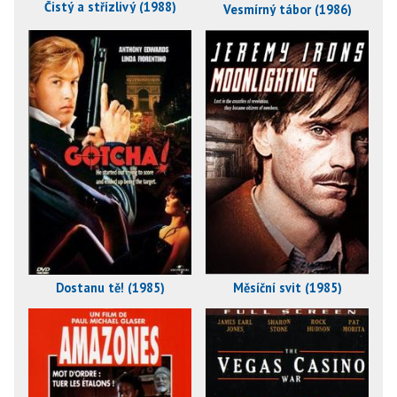
Čistý a střízlivý (1988)
Vesmírný tábor (1986)
Dostanu tě! (1985)
Měsíční svit (1985)