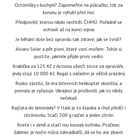
Octomilky v kuchyni? Zapomeňte na plácačku, trik za
korunu je vyhubí přes noc
Předpověď, kterou nikdo nechtěl. ČHMÚ: Pořádně se
ochladí až na konci srpna
Je běhání dole bez opravdu tak zdravé, jak se tvrdí?
Álvaro Soler a pět písní, které voní mořem: Tohle si
pustíte, jakmile přijde první vedro
Krabička za 125 Kč z Actionu ušetří tisíce za opraváře,
jindy stojí 10 000 Kč. Regál s nářadím je věčně prázdný
Rusko zjistilo, že éra bitevních helikoptér skončila, a
pomalu je vyřazuje. Ukrajinci je proškolili, jak to nikdy
nečekali
Rajčata do limonády? V Itálii je to klasika a chuť předčí i
citrónovku. Stačí 500 g rajčat a jeden citrón
Kvete i v zimě a stačí mu kousek kořínku. Ptačinec
žabinec je noční můra zahrádkářů, dá se ho ale zbavit