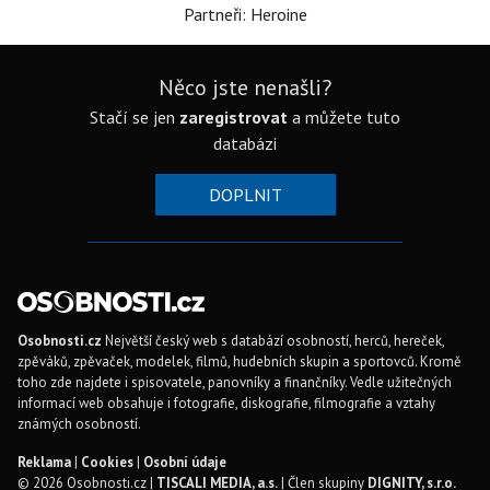
Partneři: Heroine
Něco jste nenašli?
Stačí se jen
zaregistrovat
a můžete tuto
databázi
DOPLNIT
Osobnosti.cz
Největší český web s databází osobností, herců, hereček,
zpěváků, zpěvaček, modelek, filmů, hudebních skupin a sportovců. Kromě
toho zde najdete i spisovatele, panovníky a finančníky. Vedle užitečných
informací web obsahuje i fotografie, diskografie, filmografie a vztahy
známých osobností.
Reklama
|
Cookies
|
Osobní údaje
© 2026 Osobnosti.cz |
TISCALI MEDIA, a.s.
| Člen skupiny
DIGNITY, s.r.o.