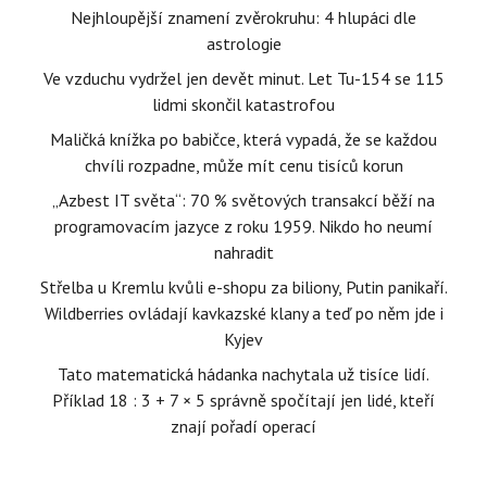
Nejhloupější znamení zvěrokruhu: 4 hlupáci dle
astrologie
Ve vzduchu vydržel jen devět minut. Let Tu-154 se 115
lidmi skončil katastrofou
Maličká knížka po babičce, která vypadá, že se každou
chvíli rozpadne, může mít cenu tisíců korun
„Azbest IT světa“: 70 % světových transakcí běží na
programovacím jazyce z roku 1959. Nikdo ho neumí
nahradit
Střelba u Kremlu kvůli e-shopu za biliony, Putin panikaří.
Wildberries ovládají kavkazské klany a teď po něm jde i
Kyjev
Tato matematická hádanka nachytala už tisíce lidí.
Příklad 18 : 3 + 7 × 5 správně spočítají jen lidé, kteří
znají pořadí operací