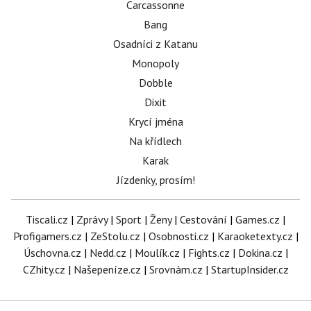
Carcassonne
Bang
Osadníci z Katanu
Monopoly
Dobble
Dixit
Krycí jména
Na křídlech
Karak
Jízdenky, prosím!
Tiscali.cz
|
Zprávy
|
Sport
|
Ženy
|
Cestování
|
Games.cz
|
Profigamers.cz
|
ZeStolu.cz
|
Osobnosti.cz
|
Karaoketexty.cz
|
Úschovna.cz
|
Nedd.cz
|
Moulík.cz
|
Fights.cz
|
Dokina.cz
|
CZhity.cz
|
Našepeníze.cz
|
Srovnám.cz
|
StartupInsider.cz