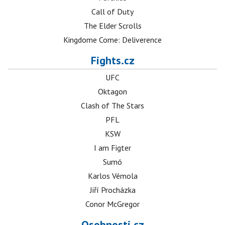
Call of Duty
The Elder Scrolls
Kingdome Come: Deliverence
Fights.cz
UFC
Oktagon
Clash of The Stars
PFL
KSW
I am Figter
Sumó
Karlos Vémola
Jiří Procházka
Conor McGregor
Osobnosti.cz