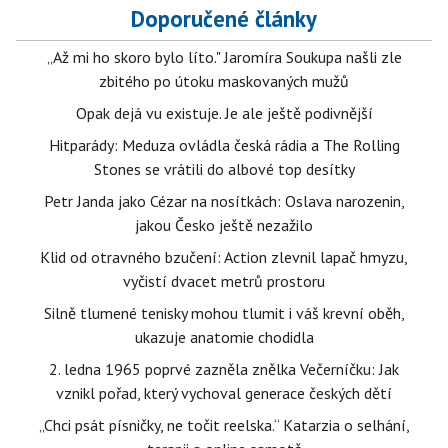
Doporučené články
„Až mi ho skoro bylo líto." Jaromíra Soukupa našli zle
zbitého po útoku maskovaných mužů
Opak dejá vu existuje. Je ale ještě podivnější
Hitparády: Meduza ovládla česká rádia a The Rolling
Stones se vrátili do albové top desítky
Petr Janda jako Cézar na nosítkách: Oslava narozenin,
jakou Česko ještě nezažilo
Klid od otravného bzučení: Action zlevnil lapač hmyzu,
vyčistí dvacet metrů prostoru
Silně tlumené tenisky mohou tlumit i váš krevní oběh,
ukazuje anatomie chodidla
2. ledna 1965 poprvé zazněla znělka Večerníčku: Jak
vznikl pořad, který vychoval generace českých dětí
„Chci psát písničky, ne točit reelska.“ Katarzia o selhání,