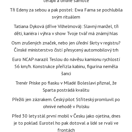
terapii a online samotě
Tři Edeny za sebou a pak postel: Ewa Farna se pochlubila
svým rituálem
Tatiana Dyková (dříve Vilhelmová): Slavný manžel, tři
děti, kariéra i výhra v show Tvoje tvář má známý hlas
Osm zrušených značek, nebo jen úřední škrty v registru?
Čínské ministerstvo čistí přesycený automobilový trh
Euro NCAP narazil Teslou do návěsu kamionu rychlostí
56 km/h. Konstrukce přeřízla kabinu, figurína neměla
šanci
Trenér Priske po fiasku v Mladé Boleslavi přiznal, že
Sparta postrádá kvalitu
Přežili jen zázrakem. Český pilot Stříteský promluvil po
ohnivé nehodě v Polsku
Před 30 lety stál první mobil v Česku jako ojetina, dnes
je to poklad. Eurotel ho pak dotoval a lidé se rvali ve
frontách