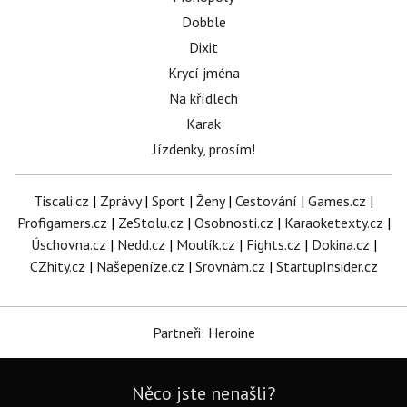
Dobble
Dixit
Krycí jména
Na křídlech
Karak
Jízdenky, prosím!
Tiscali.cz
|
Zprávy
|
Sport
|
Ženy
|
Cestování
|
Games.cz
|
Profigamers.cz
|
ZeStolu.cz
|
Osobnosti.cz
|
Karaoketexty.cz
|
Úschovna.cz
|
Nedd.cz
|
Moulík.cz
|
Fights.cz
|
Dokina.cz
|
CZhity.cz
|
Našepeníze.cz
|
Srovnám.cz
|
StartupInsider.cz
Partneři: Heroine
Něco jste nenašli?