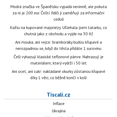
Modrá značka ve Španělsku vypadá nevinně, ale pokuta
za ni je 200 eur. Čeští řidiči ji zaměňují za informační
ceduli
Kašlu na kupované majonézy. Ušlehala jsem tatarku, co
chutná jako z obchodu a vyjde na 30 Kč
Ani mouka, ani vejce: bramboráky budou křupavé a
nerozpadnou se, když do těsta přidáte 1 surovinu
Češi vyhazují klasické teflonové pánve. Nahrazují je
materiálem, který vydrží i 50 let
Ani ocet, ani cukr: nakládané okurky zůstanou křupavé
díky 1 věci, co běžně končí v koši
Tiscali.cz
Inflace
Ukrajina