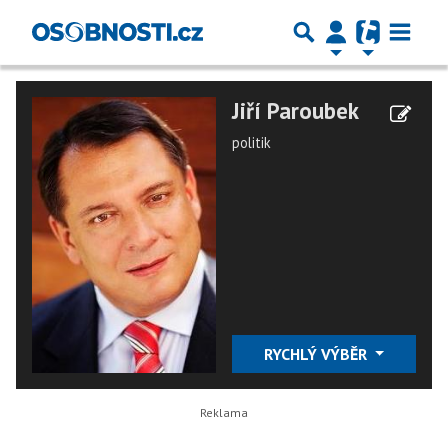
Jiří Paroubek
politik
RYCHLÝ VÝBĚR