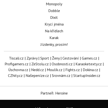
Monopoly
Dobble
Dixit
Krycí jména
Na křídlech
Karak
Jízdenky, prosím!
Tiscali.cz
|
Zprávy
|
Sport
|
Ženy
|
Cestování
|
Games.cz
|
Profigamers.cz
|
ZeStolu.cz
|
Osobnosti.cz
|
Karaoketexty.cz
|
Úschovna.cz
|
Nedd.cz
|
Moulík.cz
|
Fights.cz
|
Dokina.cz
|
CZhity.cz
|
Našepeníze.cz
|
Srovnám.cz
|
StartupInsider.cz
Partneři: Heroine