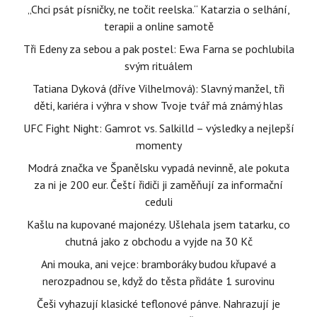
„Chci psát písničky, ne točit reelska.“ Katarzia o selhání,
terapii a online samotě
Tři Edeny za sebou a pak postel: Ewa Farna se pochlubila
svým rituálem
Tatiana Dyková (dříve Vilhelmová): Slavný manžel, tři
děti, kariéra i výhra v show Tvoje tvář má známý hlas
UFC Fight Night: Gamrot vs. Salkilld – výsledky a nejlepší
momenty
Modrá značka ve Španělsku vypadá nevinně, ale pokuta
za ni je 200 eur. Čeští řidiči ji zaměňují za informační
ceduli
Kašlu na kupované majonézy. Ušlehala jsem tatarku, co
chutná jako z obchodu a vyjde na 30 Kč
Ani mouka, ani vejce: bramboráky budou křupavé a
nerozpadnou se, když do těsta přidáte 1 surovinu
Češi vyhazují klasické teflonové pánve. Nahrazují je