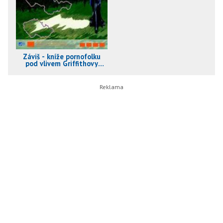
Záviš - kníže pornofolku
pod vlivem Griffithovy
Intolerance a Tatiho
Prázdnin pana Hulota
aneb Vznik a zánik
Československa (2006)