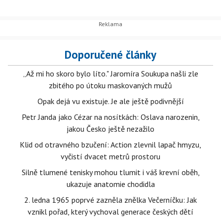
Doporučené články
„Až mi ho skoro bylo líto." Jaromíra Soukupa našli zle
zbitého po útoku maskovaných mužů
Opak dejá vu existuje. Je ale ještě podivnější
Petr Janda jako Cézar na nosítkách: Oslava narozenin,
jakou Česko ještě nezažilo
Klid od otravného bzučení: Action zlevnil lapač hmyzu,
vyčistí dvacet metrů prostoru
Silně tlumené tenisky mohou tlumit i váš krevní oběh,
ukazuje anatomie chodidla
2. ledna 1965 poprvé zazněla znělka Večerníčku: Jak
vznikl pořad, který vychoval generace českých dětí