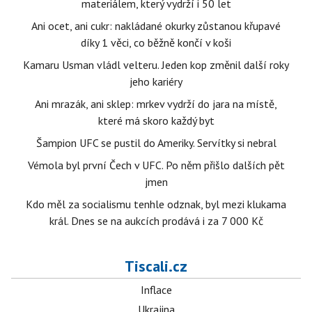
materiálem, který vydrží i 50 let
Ani ocet, ani cukr: nakládané okurky zůstanou křupavé
díky 1 věci, co běžně končí v koši
Kamaru Usman vládl velteru. Jeden kop změnil další roky
jeho kariéry
Ani mrazák, ani sklep: mrkev vydrží do jara na místě,
které má skoro každý byt
Šampion UFC se pustil do Ameriky. Servítky si nebral
Vémola byl první Čech v UFC. Po něm přišlo dalších pět
jmen
Kdo měl za socialismu tenhle odznak, byl mezi klukama
král. Dnes se na aukcích prodává i za 7 000 Kč
Tiscali.cz
Inflace
Ukrajina