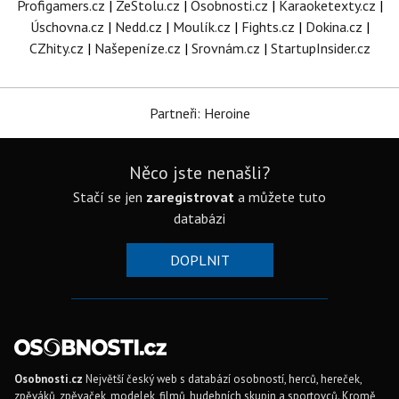
Profigamers.cz
|
ZeStolu.cz
|
Osobnosti.cz
|
Karaoketexty.cz
|
Úschovna.cz
|
Nedd.cz
|
Moulík.cz
|
Fights.cz
|
Dokina.cz
|
CZhity.cz
|
Našepeníze.cz
|
Srovnám.cz
|
StartupInsider.cz
Partneři: Heroine
Něco jste nenašli?
Stačí se jen
zaregistrovat
a můžete tuto
databázi
DOPLNIT
Osobnosti.cz
Největší český web s databází osobností, herců, hereček,
zpěváků, zpěvaček, modelek, filmů, hudebních skupin a sportovců. Kromě