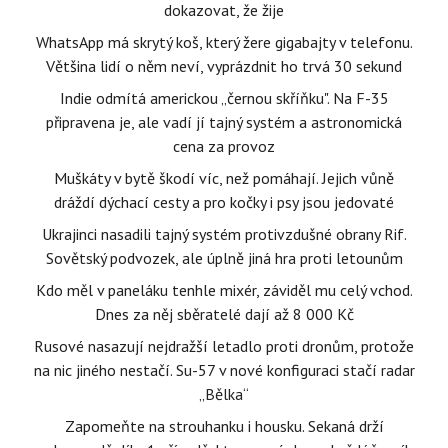
dokazovat, že žije
WhatsApp má skrytý koš, který žere gigabajty v telefonu.
Většina lidí o něm neví, vyprázdnit ho trvá 30 sekund
Indie odmítá americkou „černou skříňku". Na F-35
připravena je, ale vadí jí tajný systém a astronomická
cena za provoz
Muškáty v bytě škodí víc, než pomáhají. Jejich vůně
dráždí dýchací cesty a pro kočky i psy jsou jedovaté
Ukrajinci nasadili tajný systém protivzdušné obrany Rif.
Sovětský podvozek, ale úplně jiná hra proti letounům
Kdo měl v paneláku tenhle mixér, záviděl mu celý vchod.
Dnes za něj sběratelé dají až 8 000 Kč
Rusové nasazují nejdražší letadlo proti dronům, protože
na nic jiného nestačí. Su-57 v nové konfiguraci stačí radar
„Bělka“
Zapomeňte na strouhanku i housku. Sekaná drží