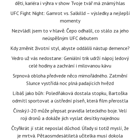
děti, kariéra i výhra v show Tvoje tvář má známý hlas
UFC Fight Night: Gamrot vs. Salkilld – výsledky a nejlepší
momenty
Nezvládl jsem to v hlavě. Čepo odhalil, co stálo za jeho
neúspěšným UFC debutem
Kdy změnit životní styl, abyste oddálili nástup demence?
Vedro už vás nedostane: Geniální trik udrží nápoj ledový
celé hodiny a zachrání i milovanou kávu
Srpnová obloha předvede něco mimořádného. Zatmění
Slunce vystřídá noc plná padajících hvězd
Líbáš jako bůh: Poledňáková dostala stopku, Bartoška
odmítl sportovat a ústřední píseň, která film přerostla
Čínský J-20 může přepsat pravidla leteckého boje. Velí
roji dronů a dokáže jich vyslat desítky najednou
Čtyřikrát jí stát neposlal důchod. Úřady si totiž myslí, že
je mrtvá. Pětaosmdesátiletá učitelka musí dokola