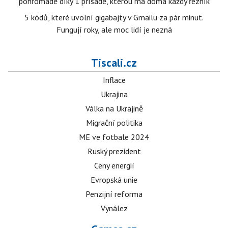
pohromadě díky 1 přísadě, kterou má doma každý řezník
5 kódů, které uvolní gigabajty v Gmailu za pár minut.
Fungují roky, ale moc lidí je nezná
Tiscali.cz
Inflace
Ukrajina
Válka na Ukrajině
Migrační politika
ME ve fotbale 2024
Ruský prezident
Ceny energií
Evropská unie
Penzijní reforma
Vynález