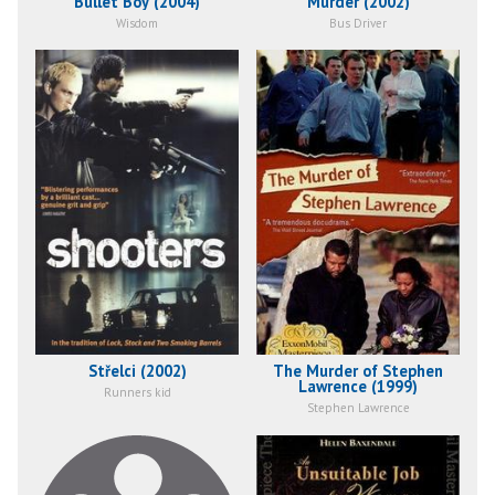
Bullet Boy (2004)
Murder (2002)
Wisdom
Bus Driver
Střelci (2002)
The Murder of Stephen
Lawrence (1999)
Runners kid
Stephen Lawrence