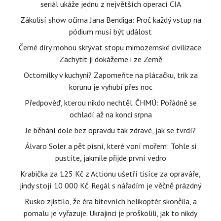
seriál ukáže jednu z největších operací CIA
Zákulisí show očima Jana Bendiga: Proč každý vstup na
pódium musí být událost
Černé díry mohou skrývat stopu mimozemské civilizace.
Zachytit ji dokážeme i ze Země
Octomilky v kuchyni? Zapomeňte na plácačku, trik za
korunu je vyhubí přes noc
Předpověď, kterou nikdo nechtěl. ČHMÚ: Pořádně se
ochladí až na konci srpna
Je běhání dole bez opravdu tak zdravé, jak se tvrdí?
Álvaro Soler a pět písní, které voní mořem: Tohle si
pustíte, jakmile přijde první vedro
Krabička za 125 Kč z Actionu ušetří tisíce za opraváře,
jindy stojí 10 000 Kč. Regál s nářadím je věčně prázdný
Rusko zjistilo, že éra bitevních helikoptér skončila, a
pomalu je vyřazuje. Ukrajinci je proškolili, jak to nikdy