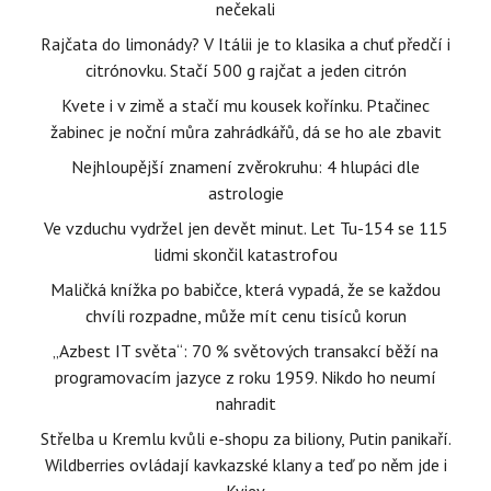
nečekali
Rajčata do limonády? V Itálii je to klasika a chuť předčí i
citrónovku. Stačí 500 g rajčat a jeden citrón
Kvete i v zimě a stačí mu kousek kořínku. Ptačinec
žabinec je noční můra zahrádkářů, dá se ho ale zbavit
Nejhloupější znamení zvěrokruhu: 4 hlupáci dle
astrologie
Ve vzduchu vydržel jen devět minut. Let Tu-154 se 115
lidmi skončil katastrofou
Maličká knížka po babičce, která vypadá, že se každou
chvíli rozpadne, může mít cenu tisíců korun
„Azbest IT světa“: 70 % světových transakcí běží na
programovacím jazyce z roku 1959. Nikdo ho neumí
nahradit
Střelba u Kremlu kvůli e-shopu za biliony, Putin panikaří.
Wildberries ovládají kavkazské klany a teď po něm jde i