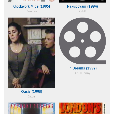
Clockwork Mice (1995)
Nakupování (1994)
Burrows
Kid #2
In Dreams (1992)
Child Lenny
Oasis (1993)
Calum