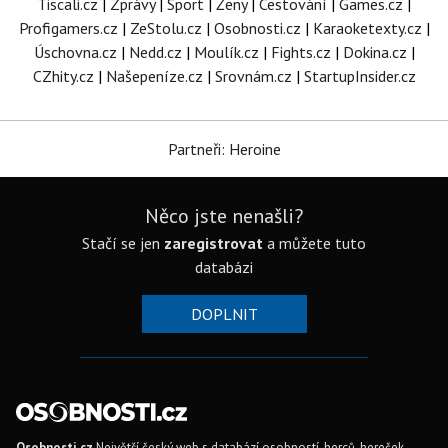
Tiscali.cz
|
Zprávy
|
Sport
|
Ženy
|
Cestování
|
Games.cz
|
Profigamers.cz
|
ZeStolu.cz
|
Osobnosti.cz
|
Karaoketexty.cz
|
Úschovna.cz
|
Nedd.cz
|
Moulík.cz
|
Fights.cz
|
Dokina.cz
|
CZhity.cz
|
Našepeníze.cz
|
Srovnám.cz
|
StartupInsider.cz
Partneři: Heroine
Něco jste nenašli?
Stačí se jen
zaregistrovat
a můžete tuto
databázi
DOPLNIT
Osobnosti.cz
Největší český web s databází osobností, herců, hereček,