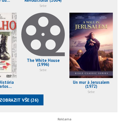
e du
Revolutionär (2004)
 (2005)
Sebe
The White House
(1996)
Sebe
História
Un mur à Jerusalem
arlos
(1972)
1997)
Sebe
ZOBRAZIT VŠE (26)