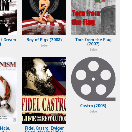
st Dream
Boy of Pigs (2008)
Torn from the Flag
)
(2007)
Sebe
Sebe
Castro (2003)
Sebe
iècle,
Fidel Castro. Ewiger