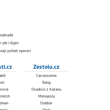
nahradit
 jde i Kyjev
znají pořadí operací
ti.cz
Zestolu.cz
abiš
Carcassonne
vel
Bang
orová
Osadníci z Katanu
mitch
Monopoly
shian
Dobble
émola
Dixit