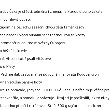
ruby. Čeká je štěstí, odměna i změna, na kterou dlouho čekala
vem domluvit odvetu
zapomínejte. Jednu zásadní chybu dělá téměř každý
áhá nádoru. Vědci odhalili nebezpečnou roli fruktózy
l promotér budoucnost hvězdy Oktagonu
o běžná bakterie
aní. Historii totiž psali vítězové
lo u Mety
eň „Veď mě dál, cesto má“ se původně jmenovala Rododendron
y na vzdušné pánské boty
íce za opraváře, jindy stojí 10 000 Kč. Regál s nářadím je věčně pr
ér skončila, a pomalu je vyřazuje. Ukrajinci je proškolili, jak to nikdy
ika a chuť předčí i citrónovku. Stačí 500 g rajčat a jeden citrón