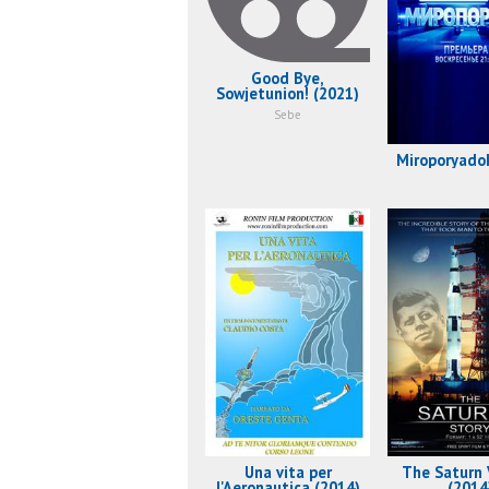
Good Bye,
Sowjetunion! (2021)
Sebe
Miroporyado
Una vita per
The Saturn 
l'Aeronautica (2014)
(2014