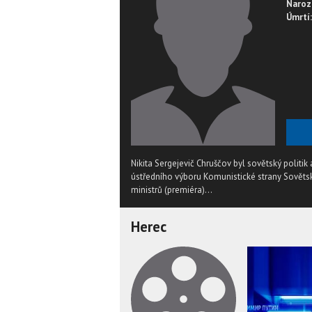
Naroz
Úmrtí:
Nikita Sergejevič Chruščov byl sovětský politik
ústředního výboru Komunistické strany Sověts
ministrů (premiéra)...
Herec