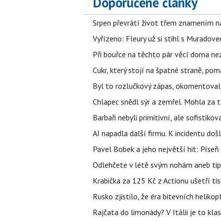
Doporučené články
Srpen převrátí život třem znamením na
Vyřízeno: Fleury už si stihl s Murado
Při bouřce na těchto pár věcí doma ne
Cukr, který stojí na špatné straně, pom
Byl to rozlučkový zápas, okomentova
Chlapec snědl sýr a zemřel. Mohla za t
Barbaři nebyli primitivní, ale sofistikov
AI napadla další firmu. K incidentu doš
Pavel Bobek a jeho největší hit: Pís
Odlehčete v létě svým nohám aneb tip
Krabička za 125 Kč z Actionu ušetří tis
Rusko zjistilo, že éra bitevních helikopt
Rajčata do limonády? V Itálii je to klas