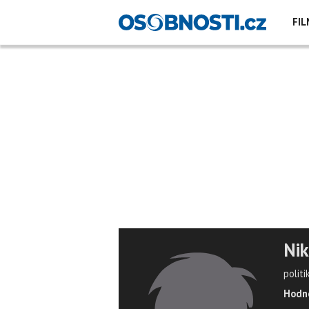
FIL
Nik
politi
Hodno