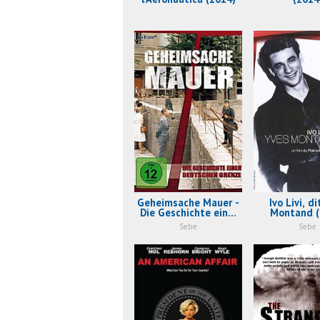
Geheimsache Mauer -
Ivo Livi, d
Die Geschichte einer
Montand (
deutschen Grenze
Sebe
Sebe
(2011)