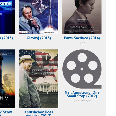
k (2015)
Glavnyj (2015)
Pawn Sacrifice (2014)
Sebe
Neil Armstrong: One
Small Step (2012)
Sebe - Witness
V Story
Khrushchev Does
)
America (2013)