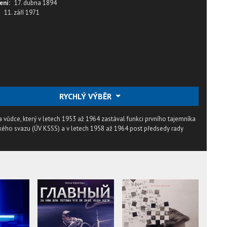
ení:
17. dubna 1894
11. září 1971
RYCHLÝ VÝBĚR
 a vůdce, který v letech 1953 až 1964 zastával funkci prvního tajemníka
kého svazu (ÚV KSSS) a v letech 1958 až 1964 post předsedy rady