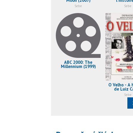
Moon (2007)
l'histoir
communisme
Sebe
Sebe
ABC 2000: The
Millennium (1999)
O Velho - A 
de Luiz C
Prestes (
Sebe