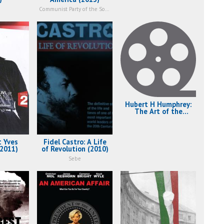
Communist Party of the Soviet Union Sebe - First Secretary
Hubert H Humphrey:
The Art of the
Possible (2010)
it Yves
Fidel Castro: A Life
2011)
of Revolution (2010)
Sebe