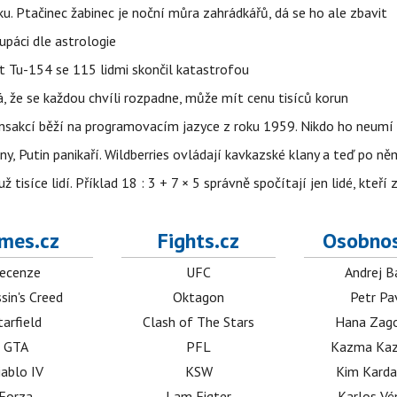
ku. Ptačinec žabinec je noční můra zahrádkářů, dá se ho ale zbavit
upáci dle astrologie
et Tu-154 se 115 lidmi skončil katastrofou
á, že se každou chvíli rozpadne, může mít cenu tisíců korun
nsakcí běží na programovacím jazyce z roku 1959. Nikdo ho neumí 
ny, Putin panikaří. Wildberries ovládají kavkazské klany a teď po něm
isíce lidí. Příklad 18 : 3 + 7 × 5 správně spočítají jen lidé, kteří 
mes.cz
Fights.cz
Osobnos
ecenze
UFC
Andrej B
sin's Creed
Oktagon
Petr Pa
tarfield
Clash of The Stars
Hana Zag
GTA
PFL
Kazma Kaz
iablo IV
KSW
Kim Karda
Forza
I am Figter
Karlos V