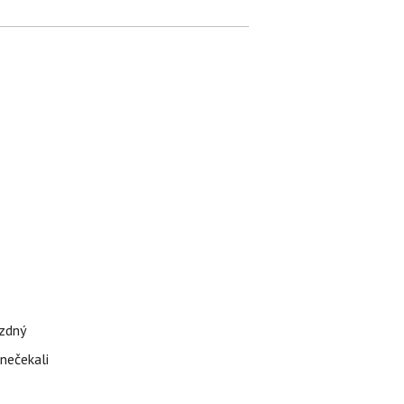
ázdný
 nečekali