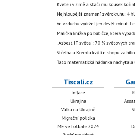
Kvete i v zimě a stačí mu kousek kořín
Nejhloupější znamení zvěrokruhu: 4 hl
Ve vzduchu vydržel jen devět minut. L
Maličká knížka po babičce, která vypad
„Azbest IT světa“: 70 % světových tra
Střelba u Kremlu kvůli e-shopu za bilio
Tato matematická hádanka nachytala už t
Tiscali.cz
Ga
Inflace
R
Ukrajina
Assas
Válka na Ukrajině
S
Migrační politika
ME ve fotbale 2024
D
Ruský prezident