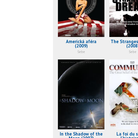
Americká aféra
The Strange
(2009)
(2008
Sebe
Sebe
In the Shadow of the
La foi du s