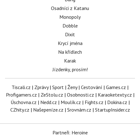
Osadníci z Katanu
Monopoly
Dobble
Dixit
Krycí jména
Na křídlech
Karak
Jízdenky, prosím!
Tiscali.cz
|
Zprávy
|
Sport
|
Ženy
|
Cestování
|
Games.cz
|
Profigamers.cz
|
ZeStolu.cz
|
Osobnosti.cz
|
Karaoketexty.cz
|
Úschovna.cz
|
Nedd.cz
|
Moulík.cz
|
Fights.cz
|
Dokina.cz
|
CZhity.cz
|
Našepeníze.cz
|
Srovnám.cz
|
StartupInsider.cz
Partneři: Heroine