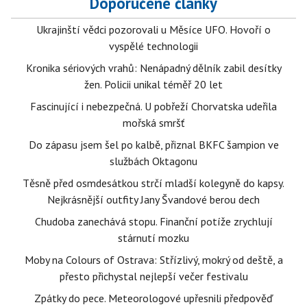
Doporučené články
Ukrajinští vědci pozorovali u Měsíce UFO. Hovoří o
vyspělé technologii
Kronika sériových vrahů: Nenápadný dělník zabil desítky
žen. Policii unikal téměř 20 let
Fascinující i nebezpečná. U pobřeží Chorvatska udeřila
mořská smršť
Do zápasu jsem šel po kalbě, přiznal BKFC šampion ve
službách Oktagonu
Těsně před osmdesátkou strčí mladší kolegyně do kapsy.
Nejkrásnější outfity Jany Švandové berou dech
Chudoba zanechává stopu. Finanční potíže zrychlují
stárnutí mozku
Moby na Colours of Ostrava: Střízlivý, mokrý od deště, a
přesto přichystal nejlepší večer festivalu
Zpátky do pece. Meteorologové upřesnili předpověď