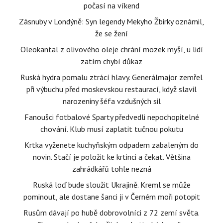
počasí na víkend
Zásnuby v Londýně: Syn legendy Mekyho Žbirky oznámil,
že se žení
Oleokantal z olivového oleje chrání mozek myší, u lidí
zatím chybí důkaz
Ruská hydra pomalu ztrácí hlavy. Generálmajor zemřel
při výbuchu před moskevskou restaurací, když slavil
narozeniny šéfa vzdušných sil
Fanoušci fotbalové Sparty předvedli nepochopitelné
chování. Klub musí zaplatit tučnou pokutu
Krtka vyženete kuchyňským odpadem zabaleným do
novin. Stačí je položit ke krtinci a čekat. Většina
zahrádkářů tohle nezná
Ruská loď bude sloužit Ukrajině. Kreml se může
pominout, ale dostane šanci ji v Černém moři potopit
Rusům dávají po hubě dobrovolníci z 72 zemí světa.