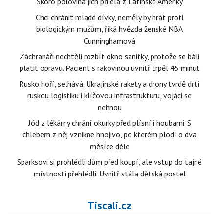
Skoro polovina jich přijela z Latinské Ameriky
Chci chránit mladé dívky, neměly by hrát proti
biologickým mužům, říká hvězda ženské NBA
Cunninghamová
Záchranáři nechtěli rozbít okno sanitky, protože se báli
platit opravu. Pacient s rakovinou uvnitř trpěl 45 minut
Rusko hoří, selhává. Ukrajinské rakety a drony tvrdě drtí
ruskou logistiku i klíčovou infrastrukturu, vojáci se
nehnou
Jód z lékárny chrání okurky před plísní i houbami. S
chlebem z něj vznikne hnojivo, po kterém plodí o dva
měsíce déle
Sparksovi si prohlédli dům před koupí, ale vstup do tajné
místnosti přehlédli. Uvnitř stála dětská postel
Tiscali.cz