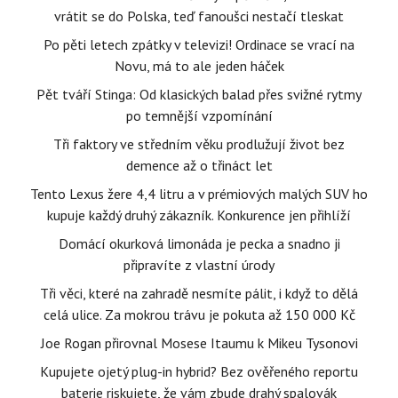
vrátit se do Polska, teď fanoušci nestačí tleskat
Po pěti letech zpátky v televizi! Ordinace se vrací na
Novu, má to ale jeden háček
Pět tváří Stinga: Od klasických balad přes svižné rytmy
po temnější vzpomínání
Tři faktory ve středním věku prodlužují život bez
demence až o třináct let
Tento Lexus žere 4,4 litru a v prémiových malých SUV ho
kupuje každý druhý zákazník. Konkurence jen přihlíží
Domácí okurková limonáda je pecka a snadno ji
připravíte z vlastní úrody
Tři věci, které na zahradě nesmíte pálit, i když to dělá
celá ulice. Za mokrou trávu je pokuta až 150 000 Kč
Joe Rogan přirovnal Mosese Itaumu k Mikeu Tysonovi
Kupujete ojetý plug-in hybrid? Bez ověřeného reportu
baterie riskujete, že vám zbude drahý spalovák