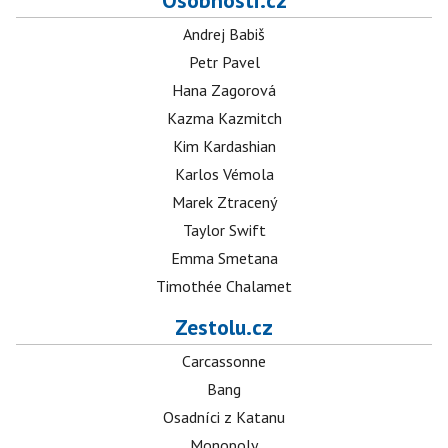
Osobnosti.cz
Andrej Babiš
Petr Pavel
Hana Zagorová
Kazma Kazmitch
Kim Kardashian
Karlos Vémola
Marek Ztracený
Taylor Swift
Emma Smetana
Timothée Chalamet
Zestolu.cz
Carcassonne
Bang
Osadníci z Katanu
Monopoly