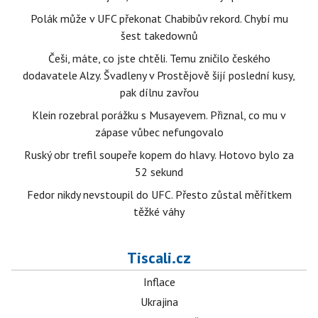
Polák může v UFC překonat Chabibův rekord. Chybí mu
šest takedownů
Češi, máte, co jste chtěli. Temu zničilo českého
dodavatele Alzy. Švadleny v Prostějově šijí poslední kusy,
pak dílnu zavřou
Klein rozebral porážku s Musayevem. Přiznal, co mu v
zápase vůbec nefungovalo
Ruský obr trefil soupeře kopem do hlavy. Hotovo bylo za
52 sekund
Fedor nikdy nevstoupil do UFC. Přesto zůstal měřítkem
těžké váhy
Tiscali.cz
Inflace
Ukrajina