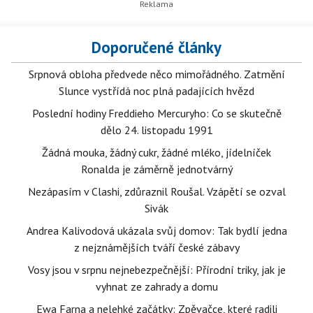
Doporučené články
Srpnová obloha předvede něco mimořádného. Zatmění
Slunce vystřídá noc plná padajících hvězd
Poslední hodiny Freddieho Mercuryho: Co se skutečně
dělo 24. listopadu 1991
Žádná mouka, žádný cukr, žádné mléko, jídelníček
Ronalda je záměrně jednotvárný
Nezápasím v Clashi, zdůraznil Roušal. Vzápětí se ozval
Sivák
Andrea Kalivodová ukázala svůj domov: Tak bydlí jedna
z nejznámějších tváří české zábavy
Vosy jsou v srpnu nejnebezpečnější: Přírodní triky, jak je
vyhnat ze zahrady a domu
Ewa Farna a nelehké začátky: Zpěvačce, které radili