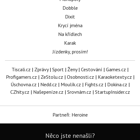
Dobble
Dixit
Krycí jména
Na křídlech
Karak
Jízdenky, prosím!
Tiscali.cz
|
Zprávy
|
Sport
|
Ženy
|
Cestování
|
Games.cz
|
Profigamers.cz
|
ZeStolu.cz
|
Osobnosti.cz
|
Karaoketexty.cz
|
Úschovna.cz
|
Nedd.cz
|
Moulík.cz
|
Fights.cz
|
Dokina.cz
|
CZhity.cz
|
Našepeníze.cz
|
Srovnám.cz
|
StartupInsider.cz
Partneři: Heroine
Něco jste nenašli?